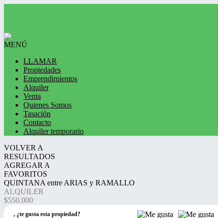
MENÚ
LLAMAR
Propiedades
Emprendimientos
Alquiler
Venta
Quienes Somos
Tasación
Contacto
Alquiler temporario
VOLVER A
RESULTADOS
AGREGAR A
FAVORITOS
QUINTANA entre ARIAS y RAMALLO
ALQUILER
$550.000
,
¿te gusta esta propiedad?