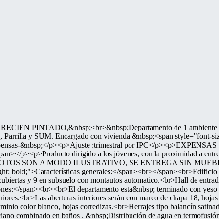
 PINTADO,&nbsp;<br>&nbsp;Departamento de 1 ambiente con bañ
a, Parrilla y SUM. Encargado con vivienda.&nbsp;<span style="font-
 Expensas-&nbsp;</p><p>Ajuste :trimestral por IPC</p><p>EXPENSAS
pan></p><p>Producto dirigido a los jóvenes, con la proximidad a entr
p> LAS FOTOS SON A MODO ILUSTRATIVO, SE ENTREGA SIN MUEB
ght: bold;">Características generales:</span><br></span><br>Edificio d
scubiertas y 9 en subsuelo con montautos automatico.<br>Hall de entra
ciones:</span><br><br>El departamento esta&nbsp; terminado con yeso en
teriores.<br>Las aberturas interiores serán con marco de chapa 18, hojas 
luminio color blanco, hojas corredizas.<br>Herrajes tipo balancín satin
neciano combinado en baños . &nbsp;Distribución de agua en termofusió