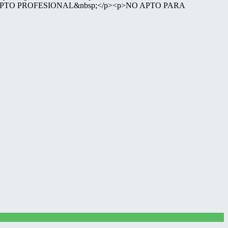
r> <br>NO APTO PROFESIONAL&nbsp;</p><p>NO APTO PARA