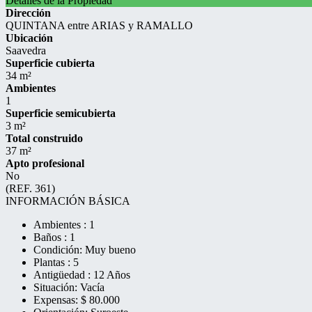
Detalles de la Propiedad
Dirección
QUINTANA entre ARIAS y RAMALLO
Ubicación
Saavedra
Superficie cubierta
34 m²
Ambientes
1
Superficie semicubierta
3 m²
Total construido
37 m²
Apto profesional
No
(REF. 361)
INFORMACIÓN BÁSICA
Ambientes : 1
Baños : 1
Condición: Muy bueno
Plantas : 5
Antigüedad : 12 Años
Situación: Vacía
Expensas: $ 80.000