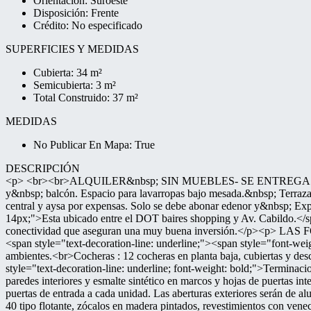
Orientación: Suroeste
Disposición: Frente
Crédito: No especificado
SUPERFICIES Y MEDIDAS
Cubierta: 34 m²
Semicubierta: 3 m²
Total Construido: 37 m²
MEDIDAS
No Publicar En Mapa: True
DESCRIPCIÓN
<p> <br><br>ALQUILER&nbsp; SIN MUEBLES- SE ENTREGA RECIEN
y&nbsp; balcón. Espacio para lavarropas bajo mesada.&nbsp; Terraz
central y aysa por expensas. Solo se debe abonar edenor y&nbsp;
14px;">Esta ubicado entre el DOT baires shopping y Av. Cabildo.</s
conectividad que aseguran una muy buena inversión.</p><
<span style="text-decoration-line: underline;"><span style="font-wei
ambientes.<br>Cocheras : 12 cocheras en planta baja, cubiertas y de
style="text-decoration-line: underline; font-weight: bold;">Termina
paredes interiores y esmalte sintético en marcos y hojas de puertas in
puertas de entrada a cada unidad. Las aberturas exteriores serán de a
40 tipo flotante, zócalos en madera pintados, revestimientos con ve