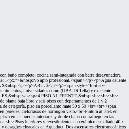
o completo, cocina semi-integrada con barra desayunadora
size: 14px;">&nbsp;No apto profesional.</span></p><p>Agua caliente
 : $&nbsp;</p><p>ABL : $</p><p><span style="font-size:
etenimientos, universidades como (UBA-Di Tella) y excelente
LES,&nbsp;</p><p>4 PISO AL FRENTE,&nbsp;<br><br><br>
e planta baja libre y seis pisos con departamentos de 1 y 2
da de categoría, piso en porcellanto mate 50 x 50 <br><br><span
 paredes, cielorrasos de hormigón visto.<br>Pintura al látex en
placa en las puertas interiores y doble chapa contrafuego en las
ados.<br>Pisos interiores y revestimientos en cerámico esmaltado 40 x
n y desagües cloacales en Aquaduct. Dos ascensores electromecánicos